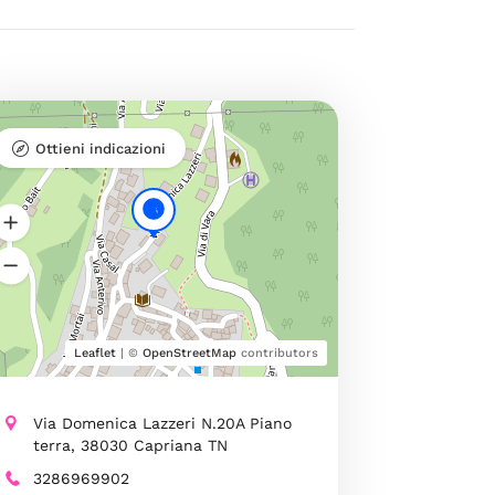
Ottieni indicazioni
Leaflet
| ©
OpenStreetMap
contributors
Via Domenica Lazzeri N.20A Piano
terra, 38030 Capriana TN
3286969902