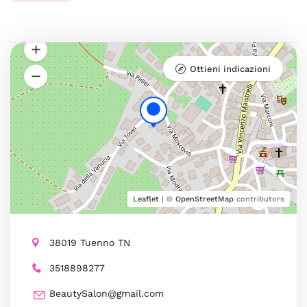
Ottieni indicazioni
Leaflet
| ©
OpenStreetMap
contributors
38019 Tuenno TN
3518898277
BeautySalon@gmail.com