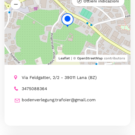
Ottieni indicazioni
Leaflet
| ©
OpenStreetMap
contributors
Via Feldgatter, 2/2 - 39011 Lana (BZ)
3475088364
bodenverlegung.trafoier@gmail.com