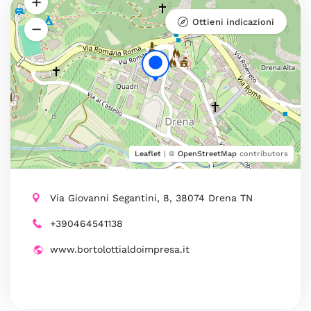
Ottieni indicazioni
Leaflet
| ©
OpenStreetMap
contributors
Via Giovanni Segantini, 8, 38074 Drena TN
+390464541138
www.bortolottialdoimpresa.it