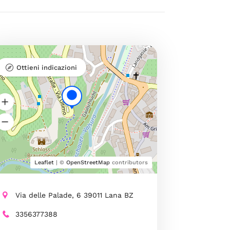
Ottieni indicazioni
Leaflet
| ©
OpenStreetMap
contributors
Via delle Palade, 6 39011 Lana BZ
3356377388