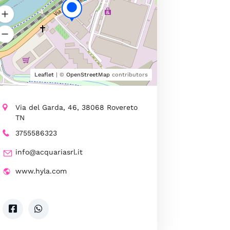
Leaflet
| ©
OpenStreetMap
contributors
Via del Garda, 46, 38068 Rovereto
TN
3755586323
info@acquariasrl.it
www.hyla.com