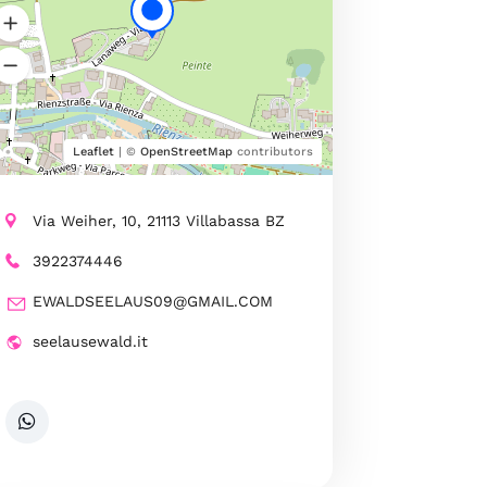
Leaflet
| ©
OpenStreetMap
contributors
Via Weiher, 10, 21113 Villabassa BZ
3922374446
EWALDSEELAUS09@GMAIL.COM
seelausewald.it