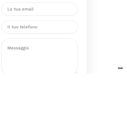
Dichiaro di aver preso visione
dell’Informativa sul trattamento
dei dati personali presente al
seguente
link
ai sensi degli artt. 13
e 14 del GDPR ed esprimo il mio
consenso esplicito, libero ed
informato al trattamento dei miei
dati personali.