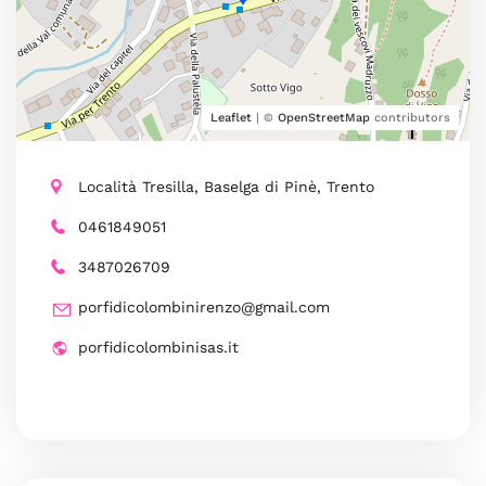
Leaflet
| ©
OpenStreetMap
contributors
Località Tresilla, Baselga di Pinè, Trento
0461849051
3487026709
porfidicolombinirenzo@gmail.com
porfidicolombinisas.it