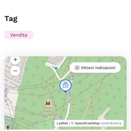
Tag
Vendita
Ottieni indicazioni
Leaflet
| ©
OpenStreetMap
contributors