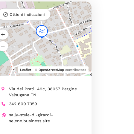
Ottieni indicazioni
Leaflet
| ©
OpenStreetMap
contributors
Via dei Prati, 49c, 38057 Pergine
Valsugana TN
342 609 7359
sally-style-di-girardi-
selene.business.site