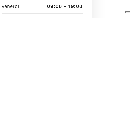
Venerdì
09:00 - 19:00
Sabato
08:30 - 12:30
Domenica
Chiuso
8 agosto 2026 08:01