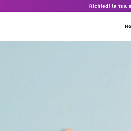
Richiedi la tua 
H