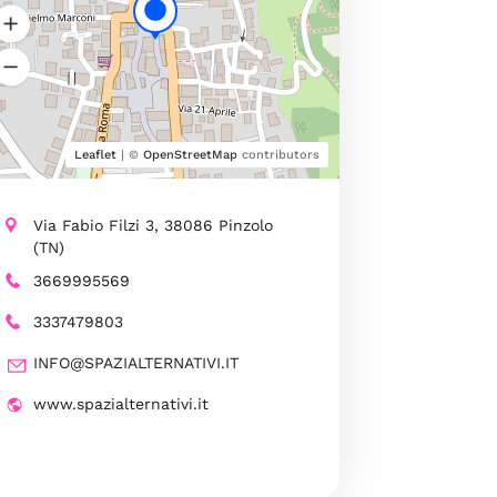
Leaflet
| ©
OpenStreetMap
contributors
Via Fabio Filzi 3, 38086 Pinzolo
(TN)
3669995569
3337479803
INFO@SPAZIALTERNATIVI.IT
www.spazialternativi.it