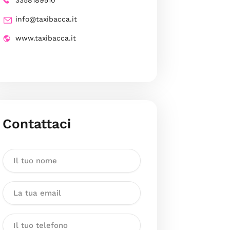
3358189510
info@taxibacca.it
www.taxibacca.it
Contattaci