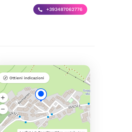
+393487062776
Ottieni indicazioni