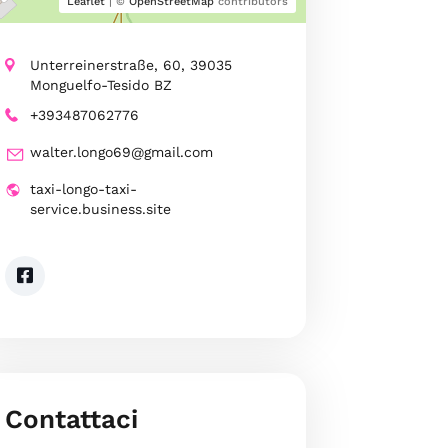
Leaflet
| ©
OpenStreetMap
contributors
Unterreinerstraße, 60, 39035
Monguelfo-Tesido BZ
+393487062776
walter.longo69@gmail.com
taxi-longo-taxi-
service.business.site
Contattaci