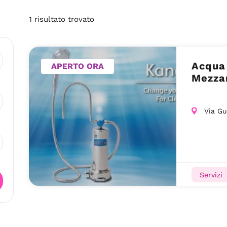
1
risultato
trovato
Acqua 
APERTO ORA
Mezza
Via Gu
Servizi