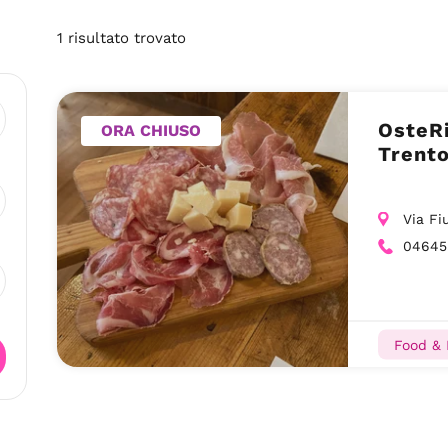
1
risultato
trovato
OsteRi
ORA CHIUSO
Trent
Via Fi
04645
Food & 