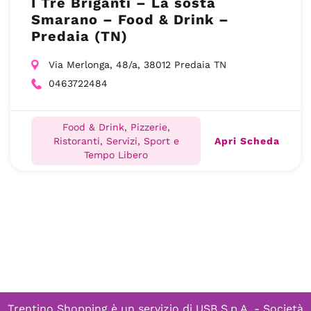
I Tre Briganti – La sosta
Smarano – Food & Drink –
Predaia (TN)
Via Merlonga, 48/a, 38012 Predaia TN
0463722484
Food & Drink, Pizzerie,
Apri Scheda
Ristoranti, Servizi, Sport e
Tempo Libero
Trentino Shopping è un servizio di
USB S.p.A. - Società