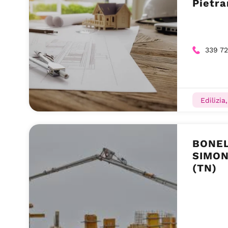
Pietr
339 7
Edilizia
BONEL
SIMON
(TN)