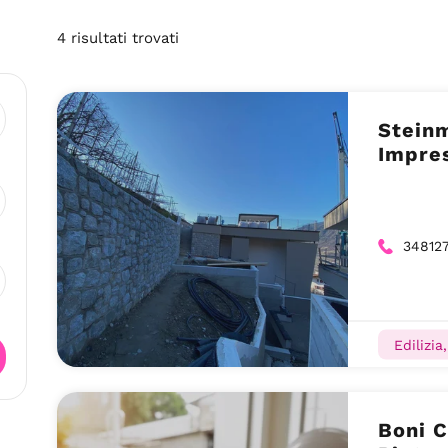
4
risultati
trovati
Steinm
Impres
34812
Edilizia
Boni C