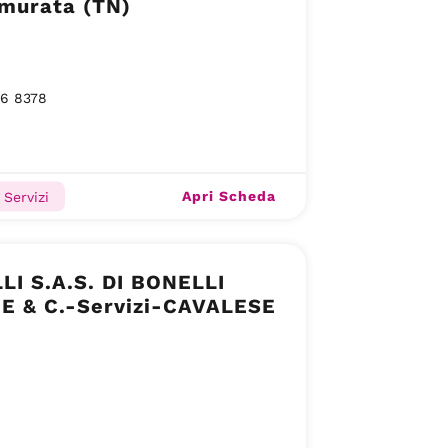
amurata (TN)
26 8378
Apri Scheda
, Servizi
LI S.A.S. DI BONELLI
E & C.-Servizi-CAVALESE