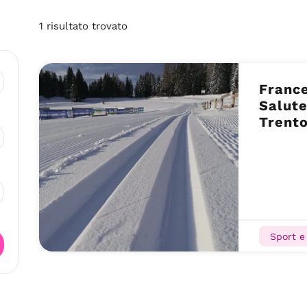
1
risultato
trovato
France
Salute
Trent
Sport e