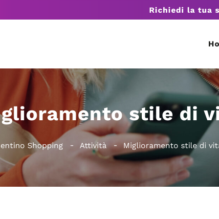
Richiedi la tua 
H
glioramento stile di v
rentino Shopping
Attività
Miglioramento stile di vit