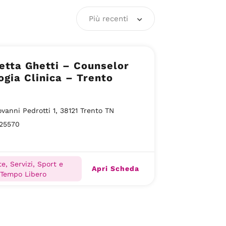
Più recenti
etta Ghetti – Counselor
gia Clinica – Trento
ovanni Pedrotti 1, 38121 Trento TN
25570
e, Servizi, Sport e
Apri Scheda
Tempo Libero