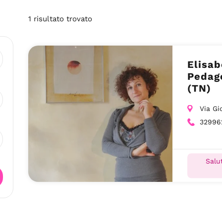
1
risultato
trovato
Elisab
Pedago
(TN)
Via Gi
32996
Salut