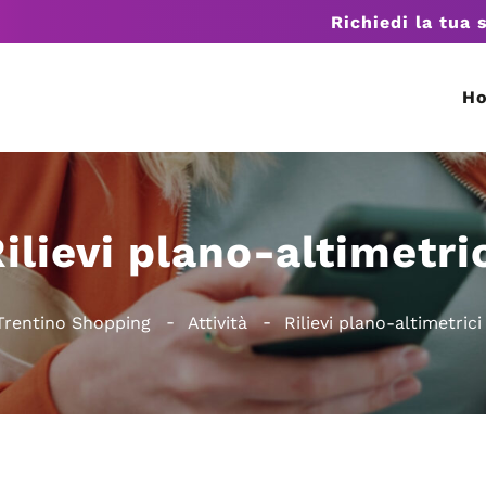
Richiedi la tua 
H
ilievi plano-altimetri
Trentino Shopping
Attività
Rilievi plano-altimetrici