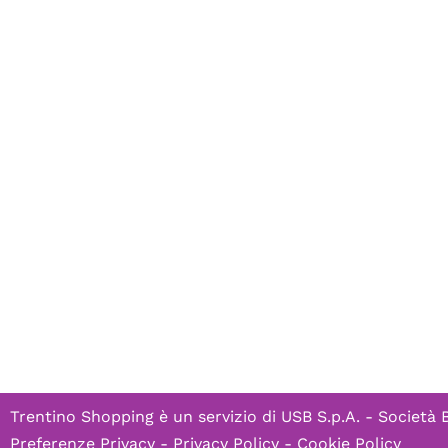
Trentino Shopping è un servizio di
USB S.p.A. - Società 
Preferenze Privacy
-
Privacy Policy
-
Cookie Policy