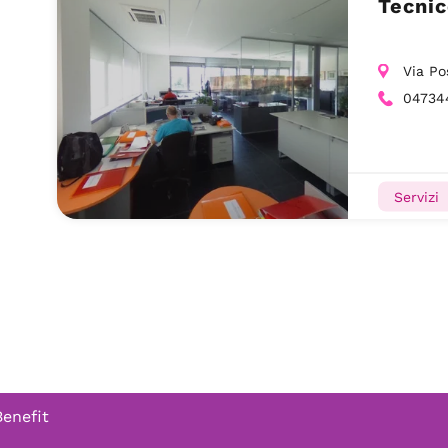
Tecni
Via Po
04734
Servizi
Benefit