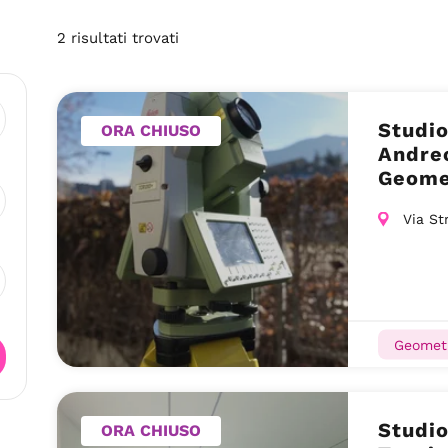
2
risultati
trovati
Studio
ORA CHIUSO
Andreo
Geome
Via St
Geometr
Studio
ORA CHIUSO