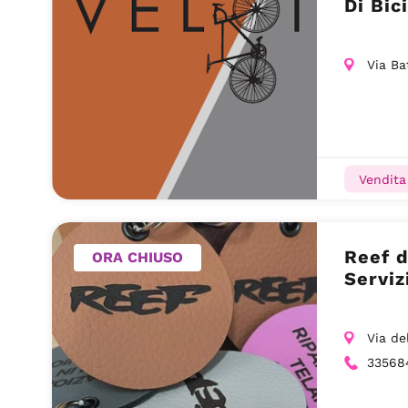
Di Bic
Via Ba
Vendita 
Reef d
ORA CHIUSO
Serviz
Via de
33568