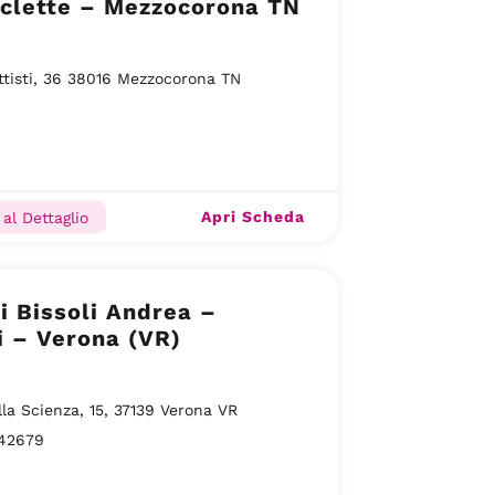
iclette – Mezzocorona TN
ttisti, 36 38016 Mezzocorona TN
Apri Scheda
al Dettaglio
i Bissoli Andrea –
i – Verona (VR)
lla Scienza, 15, 37139 Verona VR
42679