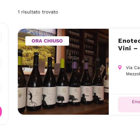
1
risultato
trovato
Enotec
ORA CHIUSO
Vini 
Via Ca
Mezzo
Eno