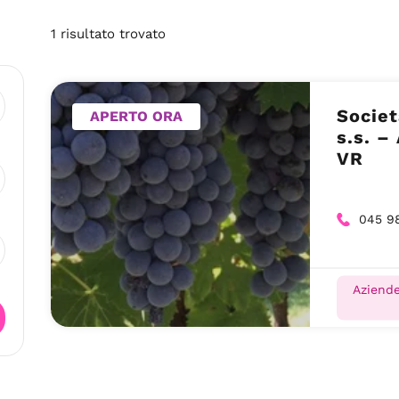
1
risultato
trovato
Societ
APERTO ORA
s.s. –
VR
045 9
Aziende