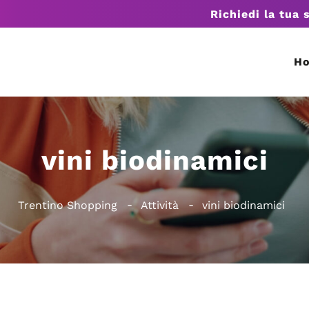
Richiedi la tua 
H
vini biodinamici
Trentino Shopping
Attività
vini biodinamici