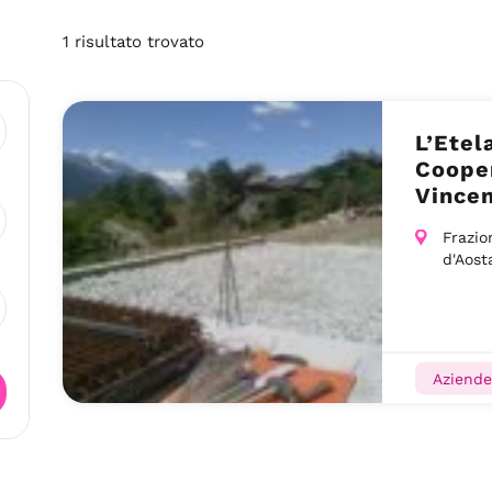
1
risultato
trovato
L’Etel
Cooper
Vincen
Frazio
d'Aost
Aziende