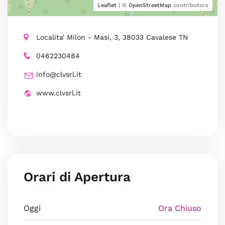
Leaflet
| ©
OpenStreetMap
contributors
Localita' Milon - Masi, 3, 38033 Cavalese TN
0462230484
info@clvsrl.it
www.clvsrl.it
Orari di Apertura
Oggi
Ora Chiuso