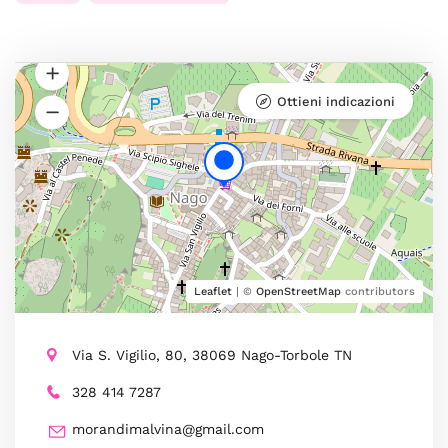
Ottieni indicazioni
Leaflet
| ©
OpenStreetMap
contributors
Via S. Vigilio, 80, 38069 Nago-Torbole TN
328 414 7287
morandimalvina@gmail.com