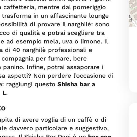
da caffetteria, mentre dal pomeriggio
si trasforma in un affascinante lounge
possibilità di provare il narghilè: sono
cco di qualità e potrai scegliere tra
ome ad esempio mela, uva o limone. Il
a di 40 narghilè professionali e
n compagnia per fumare, bere
panino. Infine, potrai assaporare i
Cosa aspetti? Non perdere l’occasione di
a: raggiungi questo
Shisha bar a
 L.
to
pita di avere voglia di un caffè o di
ale davvero particolare e suggestivo,
nere. Il Shisha Bar Dani è un
bar con