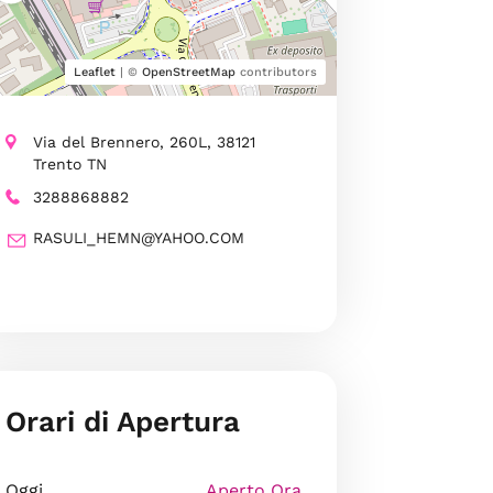
Leaflet
| ©
OpenStreetMap
contributors
Via del Brennero, 260L, 38121
Trento TN
3288868882
RASULI_HEMN@YAHOO.COM
Orari di Apertura
Oggi
Aperto Ora