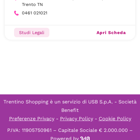
Trento TN
0461 021021
Apri Scheda
Studi Legali
Trentino Shopping è un servizio di
USB S.p.A. - Società
Benefit
Preferenze Privacy
-
Privacy Policy
-
Cookie Policy
P.IVA: 11905750961 – Capitale Sociale € 2.000.000 –
Powered by