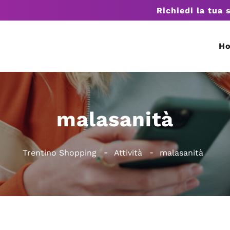
Richiedi la tua 
H
malasanità
Trentino Shopping
Attività
malasanità