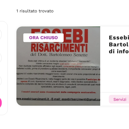
1
risultato
trovato
Essebi
ORA CHIUSO
Barto
di inf
Servizi