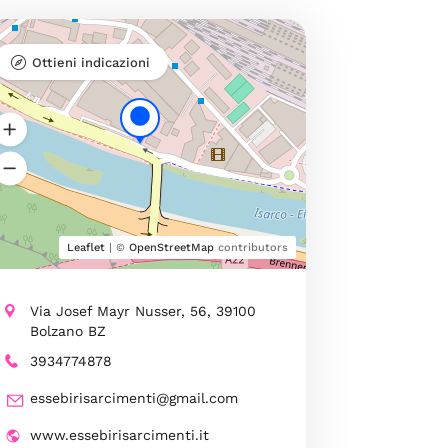
Ottieni indicazioni
Leaflet
| ©
OpenStreetMap
contributors
Via Josef Mayr Nusser, 56, 39100
Bolzano BZ
3934774878
essebirisarcimenti@gmail.com
www.essebirisarcimenti.it