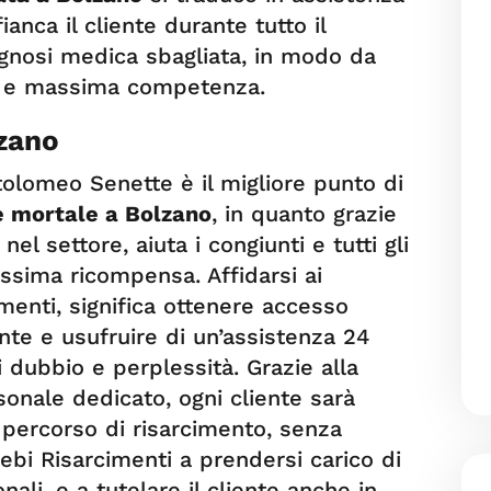
ianca il cliente durante tutto il
gnosi medica sbagliata, in modo da
à e massima competenza.
lzano
tolomeo Senette è il migliore punto di
e mortale a Bolzano
, in quanto grazie
el settore, aiuta i congiunti e tutti gli
assima ricompensa. Affidarsi ai
imenti, significa ottenere accesso
dente e usufruire di un’assistenza 24
i dubbio e perplessità. Grazie alla
onale dedicato, ogni cliente sarà
percorso di risarcimento, senza
ebi Risarcimenti a prendersi carico di
li, e a tutelare il cliente anche in