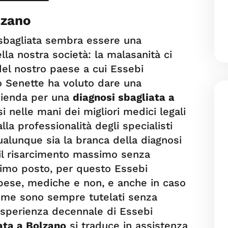
lzano
 sbagliata sembra essere una
a nostra società: la malasanità ci
 del nostro paese a cui Essebi
o Senette ha voluto dare una
azienda per una
diagnosi sbagliata a
si nelle mani dei migliori medici legali
alla professionalità degli specialisti
qualunque sia la branca della diagnosi
 il risarcimento massimo senza
primo posto, per questo Essebi
spese, mediche e non, e anche in caso
ittime sono sempre tutelati senza
esperienza decennale di Essebi
ata a Bolzano
si traduce in assistenza