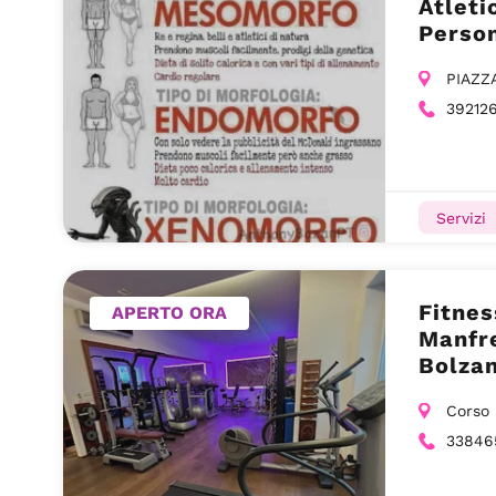
Atleti
Person
PIAZZ
39212
Servizi
Fitnes
APERTO ORA
Manfre
Bolzan
Corso 
33846