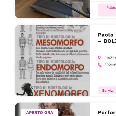
Pales
Paolo 
– BO
PIAZZ
39212
Servizi
Perfo
APERTO ORA