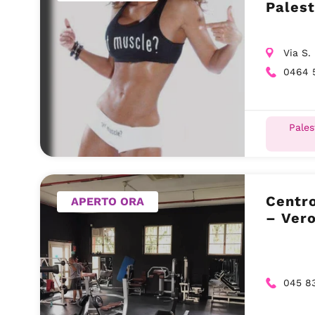
Palest
Via S.
0464 5
Pales
Centro Ber
APERTO ORA
– Ver
045 8