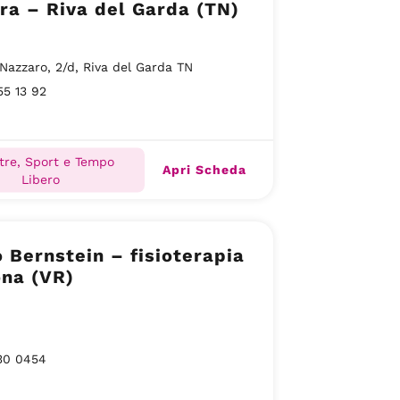
ra – Riva del Garda (TN)
 Nazzaro, 2/d, Riva del Garda TN
5 13 92
tre, Sport e Tempo
Apri Scheda
Libero
nstein – fisioterapia
ona (VR)
30 0454