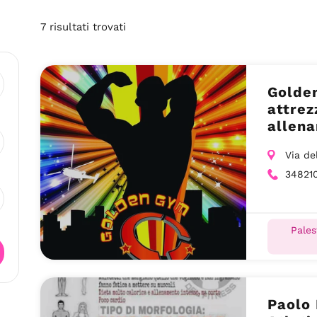
7
risultati
trovati
Golden
attre
allena
Via de
34821
Pales
Paolo 