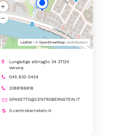
Leaflet
| ©
OpenStreetMap
contributors
Lungadige attiraglio 34 37124
Verona
045 830 0454
3388186818
GPASETTO@CENTROBERNSTEIN.IT
it.centrobernstein.it