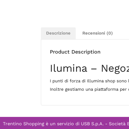
Descrizione
Recensioni (0)
Product Description
Ilumina – Nego
I punti di forza di Illumina shop sono 
Inoltre gestiamo una piattaforma per c
Trentino Shopping è un servizio di
USB S.p.A. - Società 