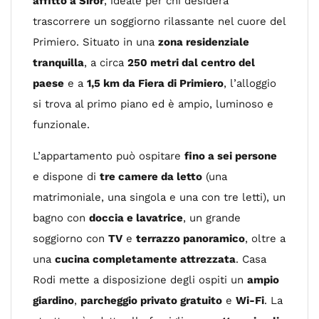
affitto a Siror
, ideale per chi desidera
trascorrere un soggiorno rilassante nel cuore del
Primiero. Situato in una
zona residenziale
tranquilla
, a circa
250 metri dal centro del
paese
e a
1,5 km da Fiera di Primiero
, l’alloggio
si trova al primo piano ed è ampio, luminoso e
funzionale.
L’appartamento può ospitare
fino a sei persone
e dispone di
tre camere da letto
(una
matrimoniale, una singola e una con tre letti), un
bagno con
doccia e lavatrice
, un grande
soggiorno con
TV
e
terrazzo panoramico
, oltre a
una
cucina completamente attrezzata
. Casa
Rodi mette a disposizione degli ospiti un
ampio
giardino
,
parcheggio privato gratuito
e
Wi-Fi
. La